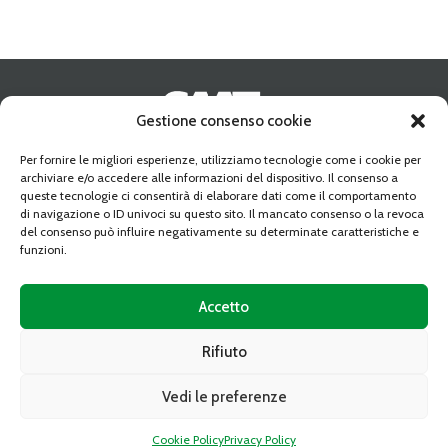
Gestione consenso cookie
Address:
10095 GRUGLIASCO (TO) Strada Del Portone n. 10
Per fornire le migliori esperienze, utilizziamo tecnologie come i cookie per
archiviare e/o accedere alle informazioni del dispositivo. Il consenso a
Phone:
+39-011 349 68 10
queste tecnologie ci consentirà di elaborare dati come il comportamento
Fax:
+39-011 349 54 25
di navigazione o ID univoci su questo sito. Il mancato consenso o la revoca
Email:
caat@caat.it
del consenso può influire negativamente su determinate caratteristiche e
PEC:
amministrazione.caat@cert.dag.it
funzioni.
VAT:
05841010019
Share capital:
Deliberato Sottoscritto e Versato € 34.350.763,89
C.C.I.A.A. REA 739122 TORINO
Accetto
QUICK LINK
Rifiuto
Calls for tenders
Vedi le preferenze
Other procedures
Cookie Policy
Privacy Policy
Notices of available spaces