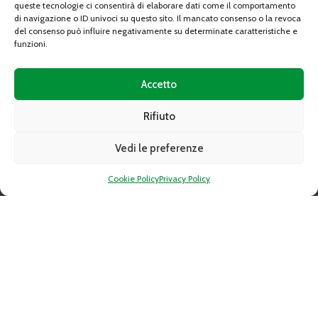
queste tecnologie ci consentirà di elaborare dati come il comportamento
di navigazione o ID univoci su questo sito. Il mancato consenso o la revoca
del consenso può influire negativamente su determinate caratteristiche e
funzioni.
Accetto
Rifiuto
Indirizzo:
10095 GRUGLIASCO (TO) Strada Del Portone n. 10
Vedi le preferenze
Telefono:
+39-011 349 68 10
Fax:
+39-011 349 54 25
Cookie Policy
Privacy Policy
Email:
caat@caat.it
PEC:
amministrazione.caat@cert.dag.it
P.IVA:
05841010019
Capitale sociale:
Deliberato Sottoscritto e Versato € 34.350.763,89
C.C.I.A.A. REA 739122 TORINO
LINK RAPIDI
Gare d’appalto
Altre procedure