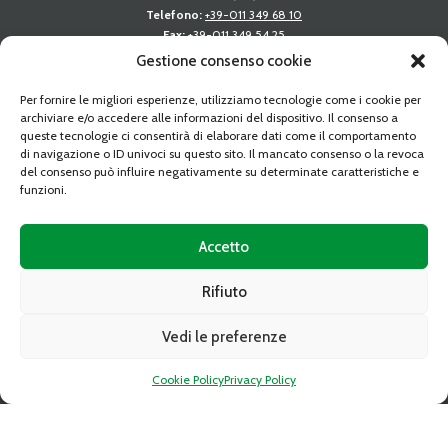
Telefono:
+39-011 349 68 10
Fax:
+39-011 349 54 25
Email:
caat@caat.it
Gestione consenso cookie
PEC:
amministrazione.caat@cert.dag.it
P.IVA:
05841010019
Per fornire le migliori esperienze, utilizziamo tecnologie come i cookie per
Capitale sociale:
Deliberato Sottoscritto e Versato € 34.350.763,89
archiviare e/o accedere alle informazioni del dispositivo. Il consenso a
C.C.I.A.A. REA 739122 TORINO
queste tecnologie ci consentirà di elaborare dati come il comportamento
di navigazione o ID univoci su questo sito. Il mancato consenso o la revoca
del consenso può influire negativamente su determinate caratteristiche e
LINK RAPIDI
funzioni.
Gare d’appalto
Altre procedure
Accetto
Avvisi di spazi disponibili
Rifiuto
Comunicati
Vedi le preferenze
Modulistica
Regolamenti
Cookie Policy
Privacy Policy
Albo fornitori del CAAT