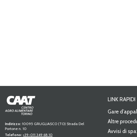
LINK RAPIDI
Gare d’appa
Altre proced
Indirizzo:
10095 GRUGLIASCO (TO) Strada Del
Portone n. 10
Avvisi di spa
Telefono:
+39-011 349 68 10