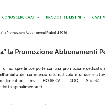
CONOSCERE CAAT
PRODOTTI E LISTINI
CAAT 
enza” la Promozione Abbonamenti Periodici 2026
nza” la Promozione Abbonamenti P
 Torino, apre le sue porte con una promozione dedicata a
 nell’ambito del commercio ortofrutticolo e di quelle attiv
roalimentare (es. HO.RE.CA., GDO, Società 
odotto agroalimentare).