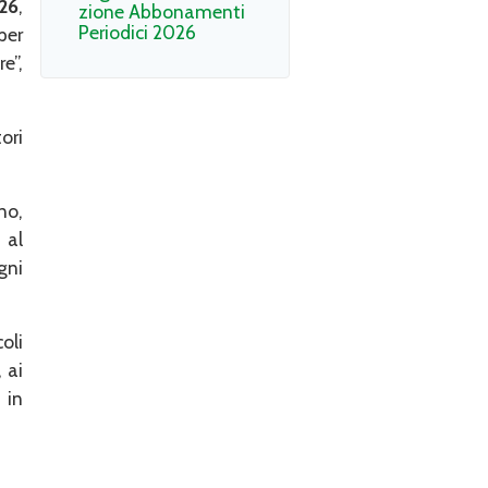
026
,
zione Abbonamenti
Periodici 2026
per
e”,
ori
no,
 al
gni
oli
 ai
 in