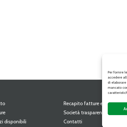
Per fornire 
accedere all
di elaborare
mancato con
caratteristic
lto
Recapito fatture elettroniche
A
ure
Società trasparente
zi disponibili
Contatti