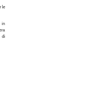
 le
 in
era
 di