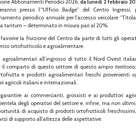
ozione Abbonamenti Periodici 2026;
da lunedì 2 febbraio 2
heranno presso l’“Ufficio Badge” del Centro Ingressi, 
amento periodico annuale per l’accesso veicolare “Titolar
na tantum – determinato in misura pari al 20%.
favorire la fruizione del Centro da parte di tutti gli operat
rcio ortofrutticolo e agroalimentare.
agroalimentari all’ingrosso di tutto il Nord Ovest italia
il comparto di questo settore di questo ampio territorio;
rtofrutta e prodotti agroalimentari freschi provenienti o
agricoli italiani e internazionali.
arantire ai commercianti, grossisti e ai produttori agric
clientela degli operatori del settore e, infine, ma non ultimi,
ortunità di acquisto di prodotti ortofrutticoli freschissimi,
vizi di supporto all’altezza delle aspettative.