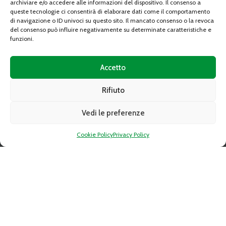
archiviare e/o accedere alle informazioni del dispositivo. Il consenso a
Gare d’appalto
queste tecnologie ci consentirà di elaborare dati come il comportamento
di navigazione o ID univoci su questo sito. Il mancato consenso o la revoca
Altre procedure
del consenso può influire negativamente su determinate caratteristiche e
funzioni.
Avvisi di spazi disponibili
Comunicati
Accetto
Modulistica
Rifiuto
Regolamenti
Albo fornitori del CAAT
Vedi le preferenze
Recapito fatture elettroniche
Cookie Policy
Privacy Policy
Società trasparente
Contatti
SEGUI