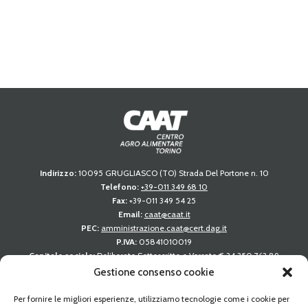
Indirizzo:
10095 GRUGLIASCO (TO) Strada Del Portone n. 10
Telefono:
+39-011 349 68 10
Fax:
+39-011 349 54 25
Email:
caat@caat.it
PEC:
amministrazione.caat@cert.dag.it
P.IVA:
05841010019
Capitale sociale:
Deliberato Sottoscritto e Versato € 34.350.763,89
C.C.I.A.A. REA 739122 TORINO
Gestione consenso cookie
LINK RAPIDI
Per fornire le migliori esperienze, utilizziamo tecnologie come i cookie per