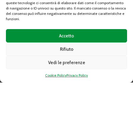
queste tecnologie ci consentirà di elaborare dati come il comportamento
di navigazione o ID univoci su questo sito. Il mancato consenso o la revoca
del consenso può influire negativamente su determinate caratteristiche e
funzioni.
Accetto
Indirizzo:
10095 GRUGLIASCO (TO) Strada Del Portone n. 10
Rifiuto
Telefono:
+39-011 349 68 10
Fax:
+39-011 349 54 25
Vedi le preferenze
Email:
caat@caat.it
PEC:
amministrazione.caat@cert.dag.it
P.IVA:
05841010019
Cookie Policy
Privacy Policy
Capitale sociale:
Deliberato Sottoscritto e Versato € 34.350.763,89
C.C.I.A.A. REA 739122 TORINO
LINK RAPIDI
Gare d’appalto
Altre procedure
Avvisi di spazi disponibili