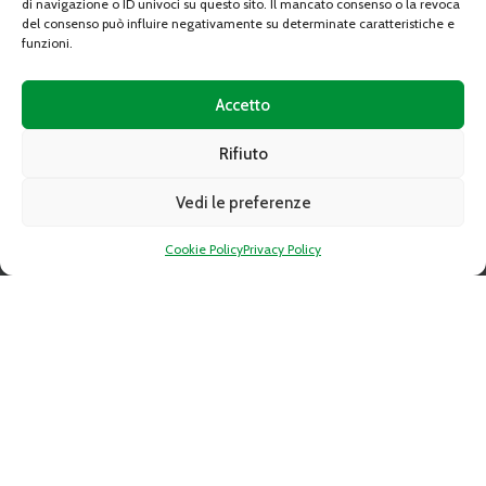
di navigazione o ID univoci su questo sito. Il mancato consenso o la revoca
del consenso può influire negativamente su determinate caratteristiche e
funzioni.
Accetto
Rifiuto
Indirizzo:
10095 GRUGLIASCO (TO) Strada Del Portone n. 10
Vedi le preferenze
Telefono:
+39-011 349 68 10
Fax:
+39-011 349 54 25
Cookie Policy
Privacy Policy
Email:
caat@caat.it
PEC:
amministrazione.caat@cert.dag.it
P.IVA:
05841010019
Capitale sociale:
Deliberato Sottoscritto e Versato € 34.350.763,89
C.C.I.A.A. REA 739122 TORINO
LINK RAPIDI
Gare d’appalto
Altre procedure