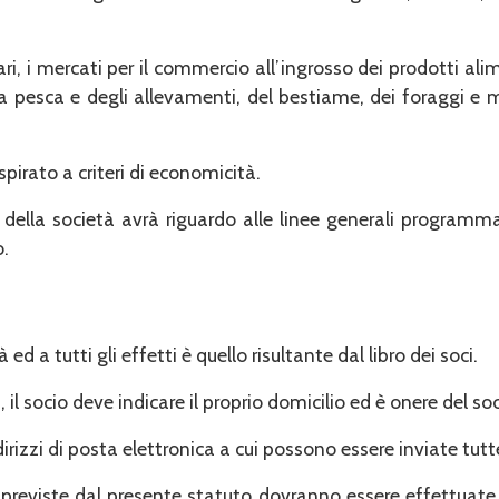
ri, i mercati per il commercio all’ingrosso dei prodotti al
la pesca e degli allevamenti, del bestia­me, dei foraggi e m
pirato a criteri di economicità.
ella società avrà riguardo alle linee generali programmatic
o.
 ed a tutti gli effetti è quello risul­tante dal libro dei soci.
i, il socio deve indicare il proprio domicilio ed è onere del
dirizzi di posta elettronica a cui possono essere inviate tu
previste dal presente statuto do­vranno essere effettuate