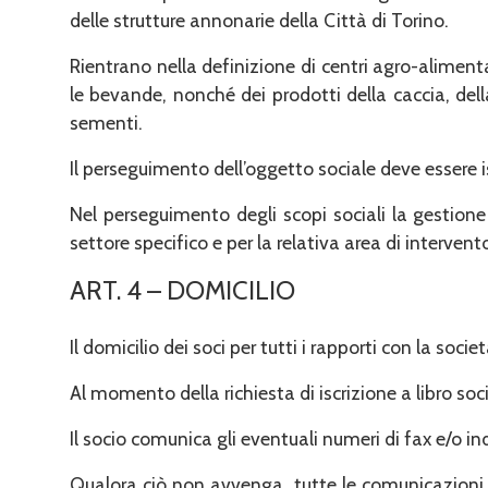
delle struttu­re annonarie della Città di Torino.
Rientrano nella definizione di centri agro-alimenta
le be­vande, nonché dei prodotti della caccia, del
sementi.
Il perseguimento dell’oggetto sociale deve essere is
Nel perseguimento degli scopi sociali la gestione d
settore specifico e per la relativa area di intervent
ART. 4 – DOMICILIO
Il domicilio dei soci per tutti i rapporti con la società
Al momento della richiesta di iscrizione a libro soc
Il socio comunica gli eventuali numeri di fax e/o in
Qualora ciò non avvenga, tutte le comunicazioni 