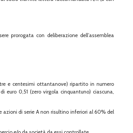
ssere prorogata con deliberazione dell’assemblea
atre e centesimi ottantanove) ripartito in numero
i euro 0,51 (zero virgola cinquantuno) ciascuna,
 azioni di serie A non risultino inferiori al 60% del
ercio e/o da società da essi controllate.