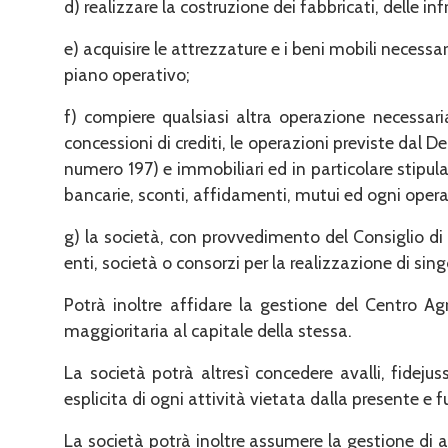
d) realizzare la costruzione dei fabbricati, delle inf
e) acquisire le attrezzature e i beni mobili necessa
piano operativo;
f) compiere qualsiasi altra operazione necessaria
concessio­ni di crediti, le operazioni previste dal 
numero 197) e immobiliari ed in particolare stipular
bancarie, sconti, affidamenti, mutui ed ogni oper
g) la società, con provvedimento del Consiglio di 
enti, so­cietà o consorzi per la realizzazione di sin
Potrà inoltre affidare la gestione del Centro Agr
maggioritaria al capitale della stessa.
La società potrà altresì concedere avalli, fidejus
esplicita di ogni attività vietata dalla presente e f
La società potrà inoltre assumere la gestione di al