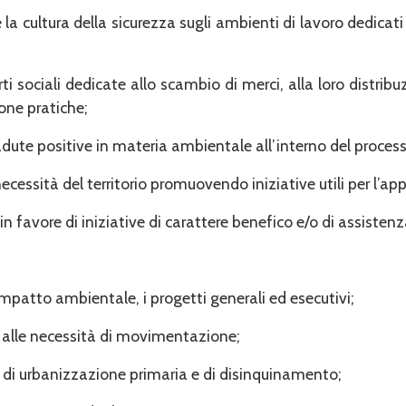
a cultura della sicurezza sugli ambienti di lavoro dedicati a
 sociali dedicate allo scambio di merci, alla loro distribuz
one pratiche;
cadute positive in materia ambientale all’interno del proce
ecessità del territorio promuovendo iniziative utili per l’a
n favore di iniziative di carattere benefico e/o di assistenza
di impatto ambientale, i progetti ge­nerali ed esecutivi;
 e alle necessità di movimentazio­ne;
ere di urbanizzazione primaria e di di­sinquinamento;