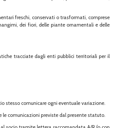
imentari freschi, conservati o trasformati, comprese
angimi, dei fiori, delle piante ornamentali e delle
he tracciate dagli enti pubblici territoriali per il
 socio stesso comunicare ogni eventuale variazione.
tte le comunicazioni previste dal presente statuto.
 al socio tramite lettera raccomandata A/R (o con