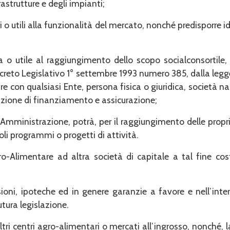
rastrutture e degli impianti;
ri o utili alla funzionalità del mer­cato, nonché predisporr
 o utile al raggiungimento dello scopo socialconsortile, 
Decreto Legislativo 1° settembre 1993 nume­ro 385, dalla leg
e con qualsiasi Ente, persona fisica o giuridica, società na
azione di finanziamento e assicurazione;
Amministrazione, potrà, per il rag­giungimento delle propr
goli programmi o progetti di attività.
o-Alimentare ad altra società di capi­tale a tal fine cos
sioni, ipoteche ed in genere garan­zie a favore e nell’inter
utura legislazione.
tri centri agro-alimentari o mercati all’ingrosso, nonché, 