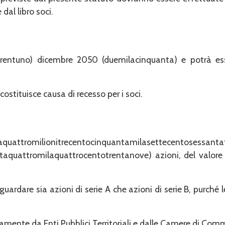
dal libro soci.
(trentuno) dicembre 2050 (duemilacin­quanta) e potrà e
ostituisce causa di recesso per i soci.
ntaquattromilionitrecentocinquantami­lasettecentosessant
aquattromilaquattrocentotrentanove) azioni, del valore d
ardare sia azioni di serie A che azioni di serie B, purché le
mente da Enti Pubblici Territo­riali e dalle Camere di Comm