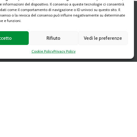
e informazioni del dispositivo. Il consenso a queste tecnologie ci consentirà
 dati come il comportamento di navigazione o ID univoci su questo sito. Il
senso o la revoca del consenso può influire negativamente su determinate
SEGUI
he e funzioni.
ccetto
Rifiuto
Vedi le preferenze
Cookie Policy
Privacy Policy
CAAT DIGITAL MAGAZINE