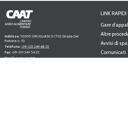
LINK RAPIDI
Gare d’appa
Altre proced
Indirizzo:
10095 GRUGLIASCO (TO) Strada Del
Portone n. 10
Avvisi di spa
Telefono:
+39-011 349 68 10
Comunicati
Fax:
+39-011 349 54 25
Email:
caat@caat.it
Modulistica
PEC:
amministrazione.caat@cert.dag.it
P.IVA:
05841010019
Regolament
Capitale sociale:
Deliberato Sottoscritto e Versato €
Albo fornito
34.350.763,89
C.C.I.A.A. REA 739122 TORINO