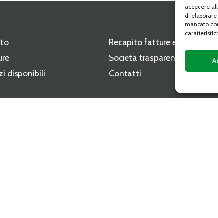
accedere all
di elaborare
mancato con
caratteristic
lto
Recapito fatture elettroniche
ure
Società trasparente
A
zi disponibili
Contatti
i
ri del CAAT