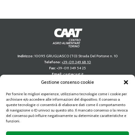
Indirizzo:
10095 GRUGLIASCO (TO) Strada Del Portone n. 10
Telefono:
+39-011 349 68 10
Fax:
+39-011 349 54 25
Email:
caat@caat.it
PEC:
amministrazione.caat@cert.dag.it
Gestione consenso cookie
P.IVA:
05841010019
Capitale sociale:
Deliberato Sottoscritto e Versato € 34.350.763,89
Per fornire le migliori esperienze, utilizziamo tecnologie come i cookie per
C.C.I.A.A. REA 739122 TORINO
archiviare e/o accedere alle informazioni del dispositivo. Il consenso a
queste tecnologie ci consentirà di elaborare dati come il comportamento
LINK RAPIDI
di navigazione o ID univoci su questo sito. Il mancato consenso o la revoca
del consenso può influire negativamente su determinate caratteristiche e
funzioni.
Gare d’appalto
Altre procedure