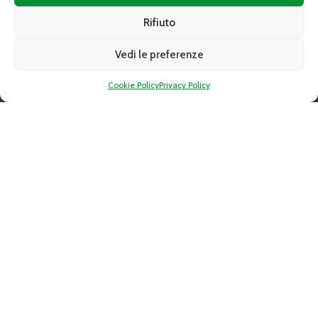
Rifiuto
Recapito fatture elettroniche
Società trasparente
Vedi le preferenze
Contatti
Cookie Policy
Privacy Policy
SEGUI