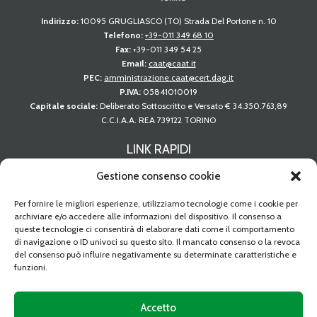
Indirizzo:
10095 GRUGLIASCO (TO) Strada Del Portone n. 10
Telefono:
+39-011 349 68 10
Fax:
+39-011 349 54 25
Email:
caat@caat.it
PEC:
amministrazione.caat@cert.dag.it
P.IVA:
05841010019
Capitale sociale:
Deliberato Sottoscritto e Versato € 34.350.763,89
C.C.I.A.A. REA 739122 TORINO
LINK RAPIDI
Gare d’appalto
Gestione consenso cookie
Altre procedure
Per fornire le migliori esperienze, utilizziamo tecnologie come i cookie per
archiviare e/o accedere alle informazioni del dispositivo. Il consenso a
Avvisi di spazi disponibili
queste tecnologie ci consentirà di elaborare dati come il comportamento
di navigazione o ID univoci su questo sito. Il mancato consenso o la revoca
Comunicati
del consenso può influire negativamente su determinate caratteristiche e
Modulistica
funzioni.
Regolamenti
Accetto
Albo fornitori del CAAT