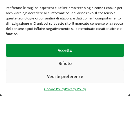
Capitale sociale:
Deliberato Sottoscritto e Versato € 34.350.763,89
C.C.I.A.A. REA 739122 TORINO
Per fornire le migliori esperienze, utilizziamo tecnologie come i cookie per
archiviare e/o accedere alle informazioni del dispositivo. Il consenso a
LINK RAPIDI
queste tecnologie ci consentirà di elaborare dati come il comportamento
di navigazione o ID univoci su questo sito. Il mancato consenso o la revoca
del consenso può influire negativamente su determinate caratteristiche e
Gare d’appalto
funzioni.
Altre procedure
Avvisi di spazi disponibili
Accetto
Comunicati
Rifiuto
Modulistica
Regolamenti
Vedi le preferenze
Albo fornitori del CAAT
Cookie Policy
Privacy Policy
Recapito fatture elettroniche
Società trasparente
Contatti