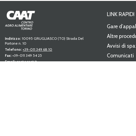
LINK RAPIDI
Gare d’appa
Altre proced
Indirizzo:
10095 GRUGLIASCO (TO) Strada Del
Portone n. 10
Avvisi di spa
Telefono:
+39-011 349 68 10
Comunicati
Fax:
+39-011 349 54 25
Email:
caat@caat.it
Modulistica
PEC:
amministrazione.caat@cert.dag.it
P.IVA:
05841010019
Regolament
Capitale sociale:
Deliberato Sottoscritto e Versato €
Albo fornito
34.350.763,89
C.C.I.A.A. REA 739122 TORINO