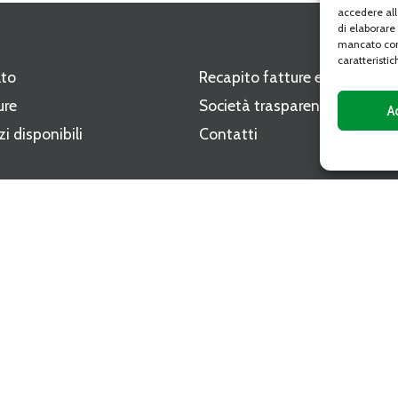
accedere all
di elaborare
mancato con
caratteristic
lto
Recapito fatture elettroniche
ure
Società trasparente
A
zi disponibili
Contatti
i
ri del CAAT