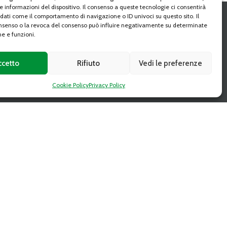
e informazioni del dispositivo. Il consenso a queste tecnologie ci consentirà
 dati come il comportamento di navigazione o ID univoci su questo sito. Il
senso o la revoca del consenso può influire negativamente su determinate
SEGUI
he e funzioni.
ccetto
Rifiuto
Vedi le preferenze
Cookie Policy
Privacy Policy
CAAT DIGITAL MAGAZINE