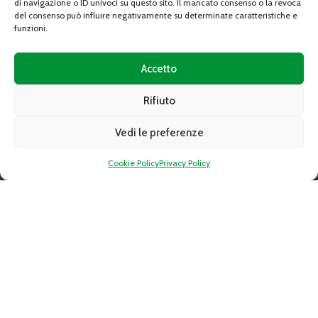
di navigazione o ID univoci su questo sito. Il mancato consenso o la revoca
del consenso può influire negativamente su determinate caratteristiche e
funzioni.
Accetto
Rifiuto
Indirizzo:
10095 GRUGLIASCO (TO) Strada Del Portone n. 10
Vedi le preferenze
Telefono:
+39-011 349 68 10
Fax:
+39-011 349 54 25
Cookie Policy
Privacy Policy
Email:
caat@caat.it
PEC:
amministrazione.caat@cert.dag.it
P.IVA:
05841010019
Capitale sociale:
Deliberato Sottoscritto e Versato € 34.350.763,89
C.C.I.A.A. REA 739122 TORINO
LINK RAPIDI
Gare d’appalto
Altre procedure