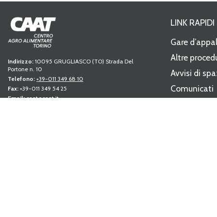
LINK RAPIDI
Gare d’appa
Altre proced
Indirizzo:
10095 GRUGLIASCO (TO) Strada Del
Portone n. 10
Avvisi di spa
Telefono:
+39-011 349 68 10
Comunicati
Fax:
+39-011 349 54 25
Email:
caat@caat.it
Modulistica
PEC:
amministrazione.caat@cert.dag.it
P.IVA:
05841010019
Regolament
Capitale sociale:
Deliberato Sottoscritto e Versato €
Albo fornito
34.350.763,89
C.C.I.A.A. REA 739122 TORINO