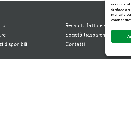
accedere all
di elaborare
mancato con
caratteristic
lto
Recapito fatture elettroniche
ure
Società trasparente
A
zi disponibili
Contatti
i
ri del CAAT