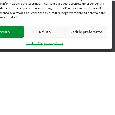
e informazioni del dispositivo. Il consenso a queste tecnologie ci consentirà
 dati come il comportamento di navigazione o ID univoci su questo sito. Il
senso o la revoca del consenso può influire negativamente su determinate
SEGUI
he e funzioni.
ccetto
Rifiuto
Vedi le preferenze
Cookie Policy
Privacy Policy
CAAT DIGITAL MAGAZINE