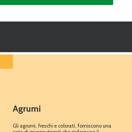
Agrumi
Gli agrumi, freschi e colorati, forniscono una
serie di micronutrienti che rinforzano il