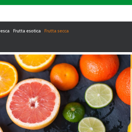
resca
Frutta esotica
Frutta secca