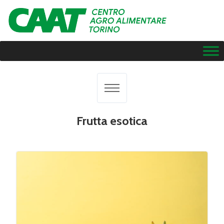
Frutta esotica
Tutti
Agrumi
Ortaggi
Frutta fresca
Frutta esotica