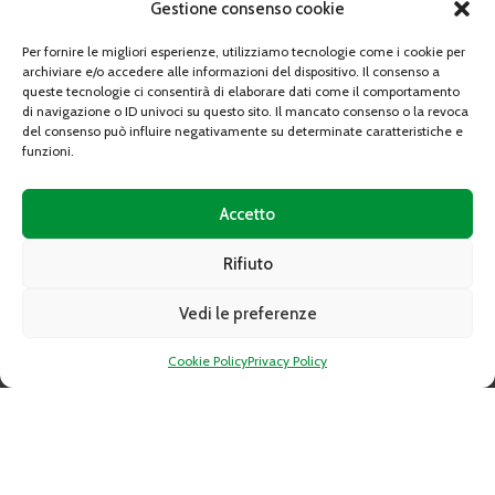
Gestione consenso cookie
Per fornire le migliori esperienze, utilizziamo tecnologie come i cookie per
archiviare e/o accedere alle informazioni del dispositivo. Il consenso a
queste tecnologie ci consentirà di elaborare dati come il comportamento
di navigazione o ID univoci su questo sito. Il mancato consenso o la revoca
del consenso può influire negativamente su determinate caratteristiche e
funzioni.
Indirizzo:
10095 GRUGLIASCO (TO) Strada Del Portone n. 10
Telefono:
+39-011 349 68 10
Accetto
Fax:
+39-011 349 54 25
Email:
caat@caat.it
Rifiuto
PEC:
amministrazione.caat@cert.dag.it
P.IVA:
05841010019
Vedi le preferenze
Capitale sociale:
Deliberato Sottoscritto e Versato € 34.350.763,89
C.C.I.A.A. REA 739122 TORINO
Cookie Policy
Privacy Policy
LINK RAPIDI
Gare d’appalto
Altre procedure